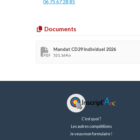
06 75 67 28 85
Documents
Mandat CD29 Individuel 2026
521,16 Ko
C'est quoi ?
Les autres compétitions
Je veux mon formulaire !