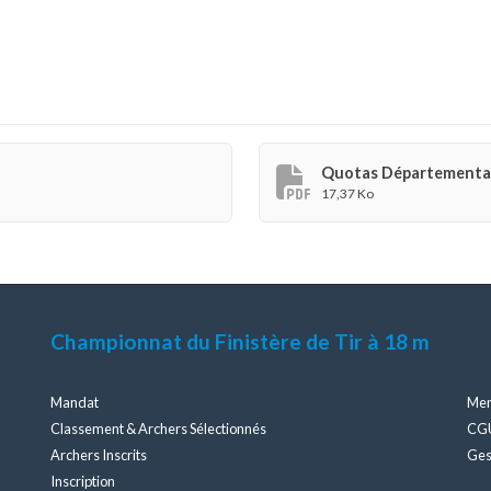
Quotas Départemental 
17,37 Ko
Championnat du Finistère de Tir à 18 m
Mandat
Men
Classement & Archers Sélectionnés
CG
Archers Inscrits
Ges
Inscription