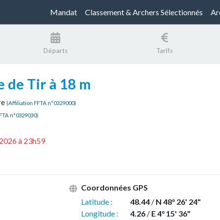
Mandat
Classement & Archers Sélectionnés
Ar
Départs
Tarifs
 de Tir à 18 m
re
(Affiliation FFTA n°0329000)
 FFTA n°0329030)
1/2026 à 23h59
Coordonnées GPS
Latitude :
48.44
/
N 48° 26' 24"
Longitude :
4.26
/
E 4° 15' 36"