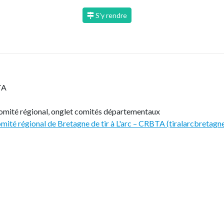
S'y rendre
TA
u comité régional, onglet comités départementaux
ité régional de Bretagne de tir à L'arc – CRBTA (tiralarcbretagne